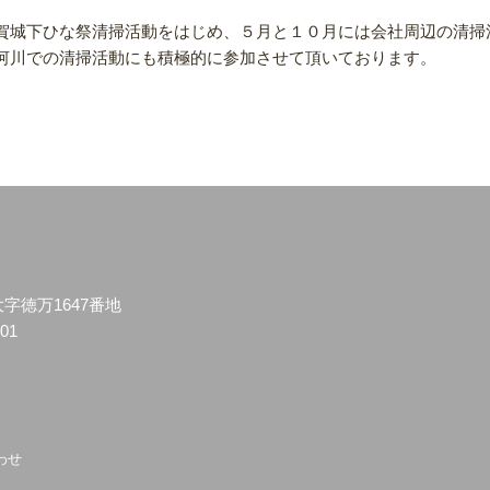
賀城下ひな祭清掃活動をはじめ、５月と１０月には会社周辺の清掃
河川での清掃活動にも積極的に参加させて頂いております。
大字徳万1647番地
701
わせ