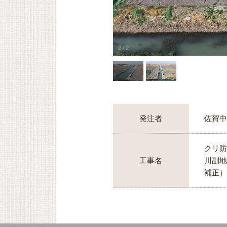
2
/
2
発注者
佐賀中
クリ防災
工事名
川副地
補正）